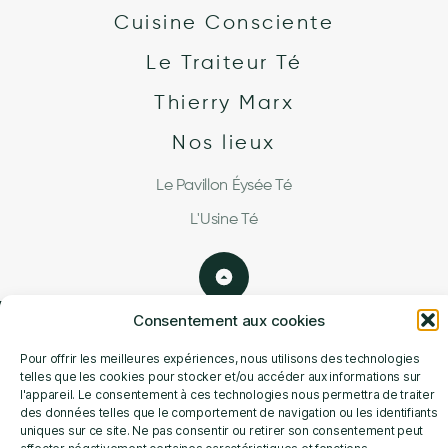
Cuisine Consciente
Le Traiteur Té
Thierry Marx
Nos lieux
Le Pavillon Éysée Té
L'Usine Té
Consentement aux cookies
Mentions légales
Pour offrir les meilleures expériences, nous utilisons des technologies
Charte de Protection de Données Personnelles
telles que les cookies pour stocker et/ou accéder aux informations sur
l'appareil. Le consentement à ces technologies nous permettra de traiter
Conditions Générales de Ventes
des données telles que le comportement de navigation ou les identifiants
uniques sur ce site. Ne pas consentir ou retirer son consentement peut
Nous rejoindre ?